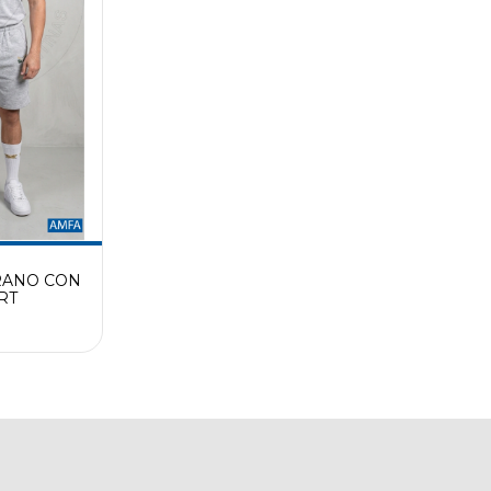
RANO CON
RT