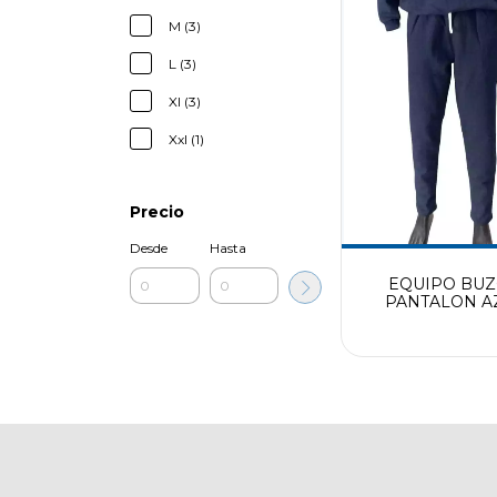
M (3)
L (3)
Xl (3)
Xxl (1)
Precio
Desde
Hasta
EQUIPO BUZ
PANTALON A