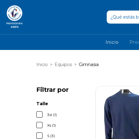
Inicio
Pro
Inicio
>
Equipos
>
Gimnasia
Filtrar por
Talle
3xl (1)
Xs (1)
S (3)