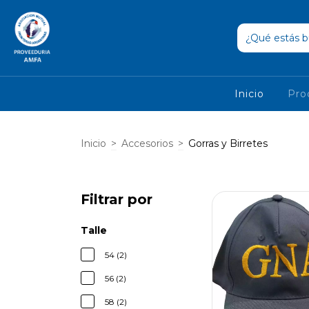
Inicio
Pro
Inicio
>
Accesorios
>
Gorras y Birretes
Filtrar por
Talle
54 (2)
56 (2)
58 (2)