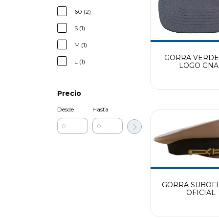
60 (2)
S (1)
M (1)
GORRA VERDE
L (1)
LOGO GNA 
GENDARMER
NACIONAL ARG
Precio
Desde
Hasta
GORRA SUBOFIC
OFICIAL